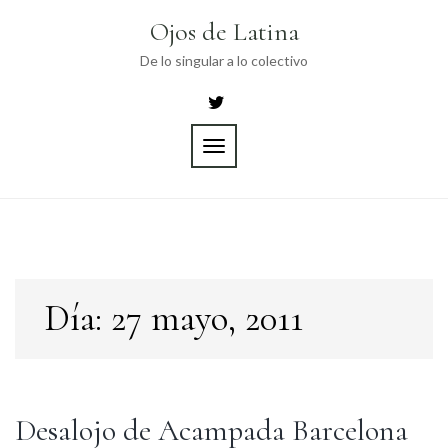
Skip
Ojos de Latina
to
content
De lo singular a lo colectivo
TOGGLE
NAVIGATION
Día:
27 mayo, 2011
Desalojo de Acampada Barcelona