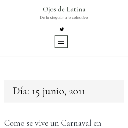
Skip
Ojos de Latina
to
content
De lo singular a lo colectivo
TOGGLE
NAVIGATION
Día:
15 junio, 2011
Como se vive un Carnaval en