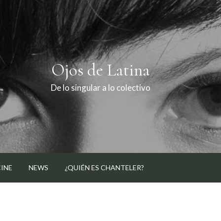
Ojos de Latina
De lo singular a lo colectivo
CINE
NEWS
¿QUIÉN ES CHANTELER?