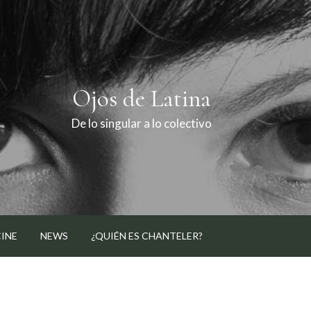
Ojos de Latina
De lo singular a lo colectivo
CINE
NEWS
¿QUIÉN ES CHANTELER?