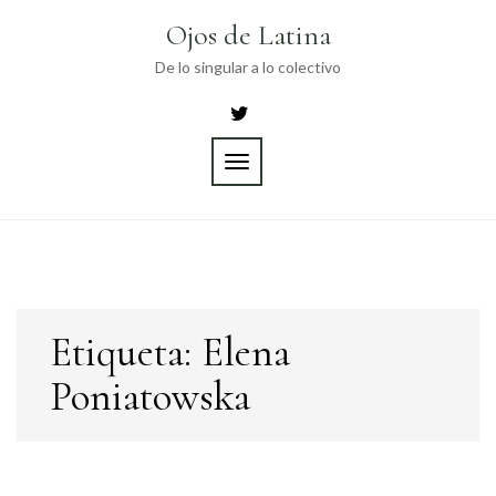
Skip
Ojos de Latina
to
content
De lo singular a lo colectivo
TOGGLE
NAVIGATION
Etiqueta:
Elena
Poniatowska