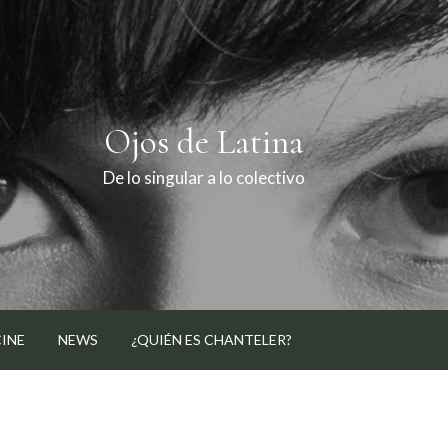
Ojos de Latina
De lo singular a lo colectivo
CINE
NEWS
¿QUIÉN ES CHANTELER?