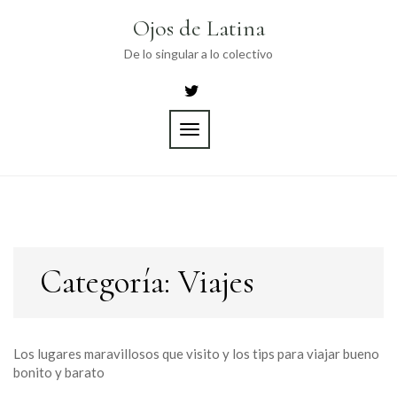
Skip
Ojos de Latina
to
content
De lo singular a lo colectivo
TOGGLE
NAVIGATION
Categoría:
Viajes
Los lugares maravillosos que visito y los tips para viajar bueno
bonito y barato