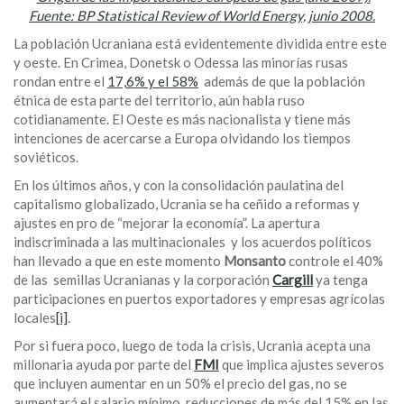
Fuente: BP Statistical Review of World Energy, junio 2008.
La población Ucraniana está evidentemente dividida entre este
y oeste. En Crimea, Donetsk o Odessa las minorías rusas
rondan entre el
17,6% y el 58%
además de que la población
étnica de esta parte del territorio, aún habla ruso
cotidianamente. El Oeste es más nacionalista y tiene más
intenciones de acercarse a Europa olvidando los tiempos
soviéticos.
En los últimos años, y con la consolidación paulatina del
capitalismo globalizado, Ucrania se ha ceñido a reformas y
ajustes en pro de “mejorar la economía”. La apertura
indiscriminada a las multinacionales y los acuerdos políticos
han llevado a que en este momento
Monsanto
controle el 40%
de las semillas Ucranianas y la corporación
Cargill
ya tenga
participaciones en puertos exportadores y empresas agrícolas
locales
[i]
.
Por si fuera poco, luego de toda la crisis, Ucrania acepta una
millonaria ayuda por parte del
FMI
que implica ajustes severos
que incluyen aumentar en un 50% el precio del gas, no se
aumentará el salario mínimo, reducciones de más del 15% en las