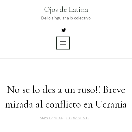
Skip
Ojos de Latina
to
content
De lo singular a lo colectivo
TOGGLE
NAVIGATION
No se lo des a un ruso!! Breve
mirada al conflicto en Ucrania
MAYO 7, 2014
0 COMMENTS