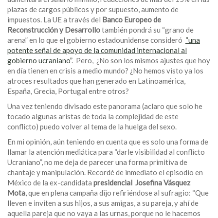
plazas de cargos públicos y por supuesto, aumento de
impuestos. La UE a través del
Banco Europeo de
Reconstrucción y Desarrollo
también pondrá su “grano de
arena” en lo que el gobierno estadounidense consideró
“una
potente señal de apoyo de la comunidad internacional al
gobierno ucraniano”
. Pero, ¿No son los mismos ajustes que hoy
en día tienen en crisis a medio mundo? ¿No hemos visto ya los
atroces resultados que han generado en Latinoamérica,
España, Grecia, Portugal entre otros?
Una vez teniendo divisado este panorama (aclaro que solo he
tocado algunas aristas de toda la complejidad de este
conflicto) puedo volver al tema de la huelga del sexo.
En mi opinión, aún teniendo en cuenta que es solo una forma de
llamar la atención mediática para “darle visibilidad al conflicto
Ucraniano”, no me deja de parecer una forma primitiva de
chantaje y manipulación. Recordé de inmediato el episodio en
México de la ex-candidata
presidencial Josefina Vásquez
Mota
, que en plena campaña dijo refiriéndose al sufragio: “Que
lleven e inviten a sus hijos, a sus amigas, a su pareja, y ahí de
aquella pareja que no vaya a las urnas, porque no le hacemos