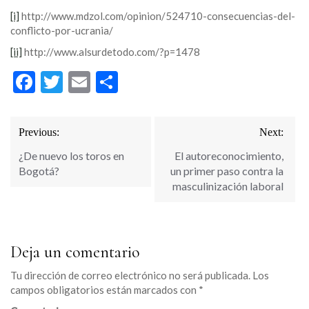
[i]
http://www.mdzol.com/opinion/524710-consecuencias-del-
conflicto-por-ucrania/
[ii]
http://www.alsurdetodo.com/?p=1478
Facebook
Twitter
Email
Compartir
Navegación
Previous:
Next:
de
¿De nuevo los toros en
El autoreconocimiento,
entradas
Bogotá?
un primer paso contra la
masculinización laboral
Deja un comentario
Tu dirección de correo electrónico no será publicada.
Los
campos obligatorios están marcados con
*