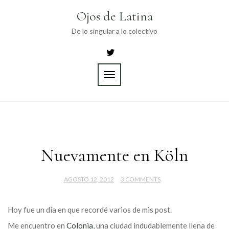
Skip
Ojos de Latina
to
content
De lo singular a lo colectivo
TOGGLE
NAVIGATION
Nuevamente en Köln
AGOSTO 12, 2012
3 COMMENTS
Hoy fue un día en que recordé varios de mis post.
Me encuentro en
Colonia
, una ciudad indudablemente llena de