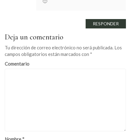
🙂
RESPONDER
Deja un comentario
Tu dirección de correo electrónico no será publicada.
Los
campos obligatorios están marcados con
*
Comentario
Nombre
*