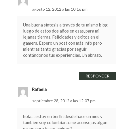
agosto 12, 2012 a las 10:16 pm
Una buena síntesis a través de tu mismo blog
luego de estos dos años en esas, para mi,
lejanas tierras. Felicidades y éxitos en el
gamers. Espero un post con más info pero
mientras tanto gracias por seguir
contándonos tus experiencias. Un abrazo.
RESPONDER
Rafaela
septiembre 28, 2012 a las 12:07 pm
hola….estoy en berlin desde hace un mes y
tambien soy colombiana. me aconsejas algun
grupo para hacer amigos?